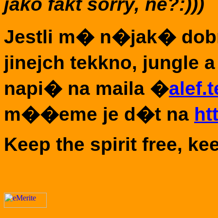
jako fakt sorry, ne?:)))
Jestli m� n�jak� dobr
jinejch tekkno, jungle 
napi� na maila
�
alef.
m��eme je d�t na
ht
Keep the spirit free, ke